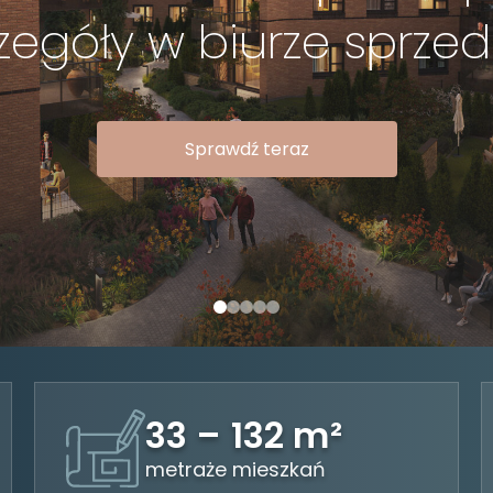
zegóły w biurze sprzed
Sprawdź teraz
33 – 132 m²
metraże mieszkań