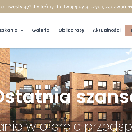
 o inwestycję? Jesteśmy do Twojej dyspozycji, zadzwoń:
+
szkania
Galeria
Oblicz ratę
Aktualności
Ostatnia szans
anie w ofercie przedsp