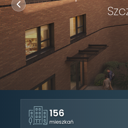
Szc
156
mieszkań