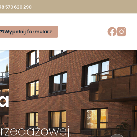
48 570 620 290
Wypełnij formularz
a
rzedażowej.