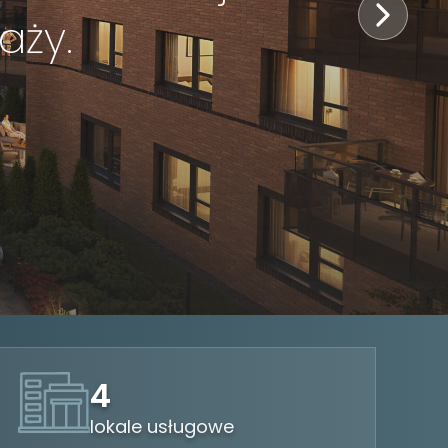
aży.
4
lokale usługowe